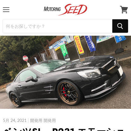
メ
カ
ニ
ー
ュ
ト
ー
を
見
る
5月 24, 2021
開発用 開発用