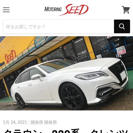
メ
カ
ニ
ー
ュ
ト
ー
を
見
る
5月 24, 2021
開発用 開発用